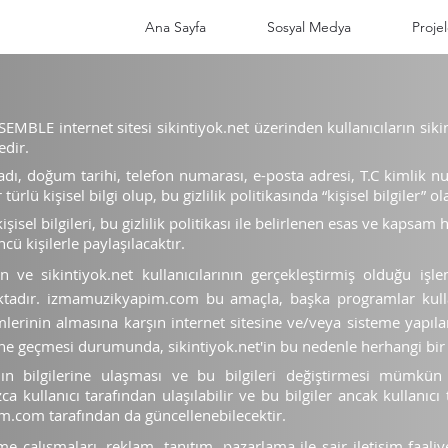
Ana Sayfa
Sosyal Medya
Projel
NSEMBLE internet sitesi sikintiyok.net üzerinden kullanıcıların sikin
dir.
yadı, doğum tarihi, telef
on numarası, e-posta adresi, T.C kimlik n
rlü kişisel bilgi olup, bu gizlilik politikasında “kişisel bilgiler” ol
sel bilgileri, bu gizlilik politikası ile belirlenen esas ve kapsam 
ncü kişilerle paylaşılacaktır.
rin ve
sikintiyok.net
kullanıcılarının gerçekleştirmiş olduğu işlem 
aktadır. izmamuzikyapim.com bu amaçla, başka programlar kul
mlerinin almasına karşın internet sitesine ve/veya sisteme yapılan
eline geçmesi durumunda,
sikintiyok.net'in
bu nedenle herhangi bir
nın bilgilerine ulaşması ve bu bilgileri değiştirmesi mümkün değ
kullanıcı tarafından ulaşılabilir ve bu bilgiler ancak kullanıcı t
pim.com tarafından da güncellenebilecektir.
eme çalışmaları, reklam, tanıtım, pazarlama ile sair iletişim faali