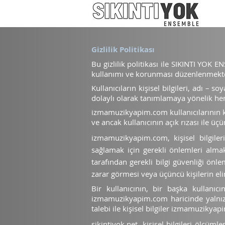
Gizlilik Politikası
Bu gizlilik politikası ile SIKINTI YOK E
kullanımı ve korunması düzenlenmekte
Kullanıcıların kişisel bilgileri, adı – so
dolaylı olarak tanımlamaya yönelik her tü
izmamuzikyapim.com kullanıcılarının kişi
ve ancak kullanıcının açık rızası ile üçü
izmamuzikyapim.com, kişisel bilgile
sağlamak için gerekli önlemleri alm
tarafından gerekli bilgi güvenliği önle
zarar görmesi veya üçüncü kişilerin 
Bir kull
anıcının, bir başka kullanıcı
izmamuzikyapim.com haricinde yalnızca 
talebi ile kişisel bilgiler izmamuzikya
sikintiyok.net
, kişisel bilgileri ölçüml