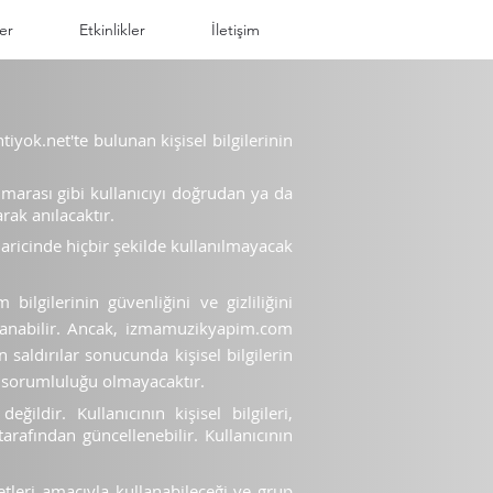
er
Etkinlikler
İletişim
tiyok.net'te bulunan kişisel bilgilerinin
umarası gibi kullanıcıyı doğrudan ya da
arak anılacaktır.
haricinde hiçbir şekilde
kullanılmayacak
bilgilerinin güvenliğini ve gizliliğini
lanabilir. Ancak, izmamuzikyapim.com
 saldırılar sonucunda kişisel bilgilerin
 sorumluluğu olmayacaktır.
ildir. Kullanıcının kişisel bilgileri,
arafından güncellenebilir. Kullanıcının
yetleri amacıyla kullanabileceği ve grup