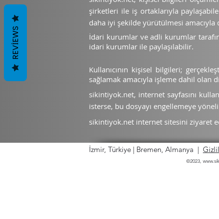
şirketleri ile iş ortaklarıyla paylaşab
daha iyi şekilde yürütülmesi amacıyla da
REVIEWS
İdari kur
umlar ve adli kurumlar tarafınd
idari kurumlar ile paylaşılabilir.
Kullanıcı
nın kişisel bilgileri; gerçekle
sağlamak amacıyla işleme dahil olan diğe
siki
ntiyok.net
, internet sayfasını kullan
isterse, bu dosyayı engellemeye yönelik 
sik
intiyok.net
internet sitesini ziyaret 
İzmir, Türkiye | Bremen, Almanya |
Gizli
©2023,
www.sik