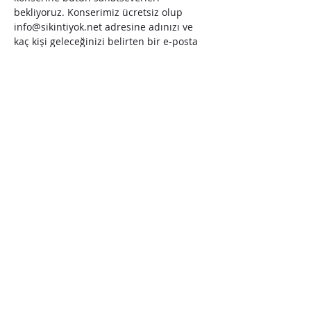
bekliyoruz. Konserimiz ücretsiz olup 
info@sikintiyok.net adresine adınızı ve 
kaç kişi geleceğinizi belirten bir e-posta 
atarak giriş kaydınızı yapmanız 
gerekmektedir.
Bu Etkinliği Paylaş
İzmir, Türkiye | Bremen, Almanya |
Gizlilik Politikası
info@sikintiyok.net
©2023,
www.sikintiyok.net
. Wix.com ile Güvenç Birer tarafından kurulmuştur. Es wurde
von Wix.com und Güvenç Birer gegründet.