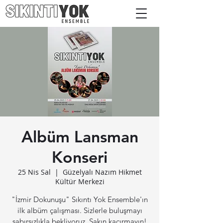
izmir konser bremen konser müzik grubu world müzik konser grubu
Albüm Lansman
Konseri
25 Nis Sal
  |  
Güzelyalı Nazım Hikmet
Kültür Merkezi
"İzmir Dokunuşu" Sıkıntı Yok Ensemble'ın
ilk albüm çalışması. Sizlerle buluşmayı
sabırsızlıkla bekliyoruz. Sakın kaçırmayın!